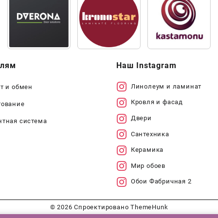
елям
Наш Instagram
Линолеум и ламинат
т и обмен
Кровля и фасад
тование
Двери
нтная система
Сантехника
Керамика
Мир обоев
Обои Фабричная 2
© 2026
Спроектировано
ThemeHunk