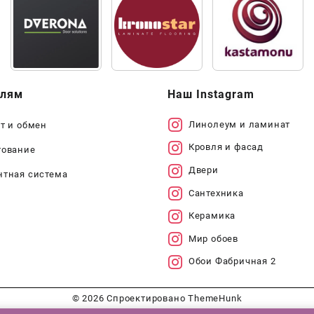
елям
Наш Instagram
Линолеум и ламинат
т и обмен
Кровля и фасад
тование
Двери
нтная система
Сантехника
Керамика
Мир обоев
Обои Фабричная 2
© 2026
Спроектировано
ThemeHunk