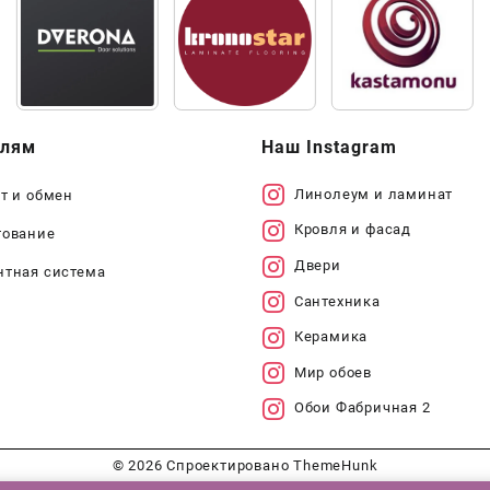
елям
Наш Instagram
Линолеум и ламинат
т и обмен
Кровля и фасад
тование
Двери
нтная система
Сантехника
Керамика
Мир обоев
Обои Фабричная 2
© 2026
Спроектировано
ThemeHunk