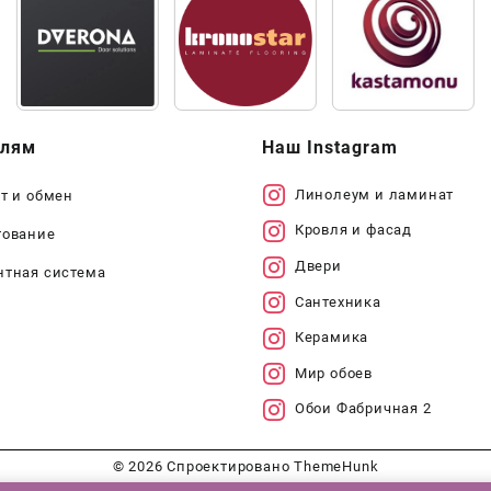
елям
Наш Instagram
Линолеум и ламинат
т и обмен
Кровля и фасад
тование
Двери
нтная система
Сантехника
Керамика
Мир обоев
Обои Фабричная 2
© 2026
Спроектировано
ThemeHunk