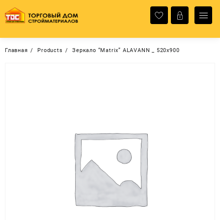
Перейти
к
содержимому
Главная
Products
Зеркало “Matrix” ALAVANN _ 520х900