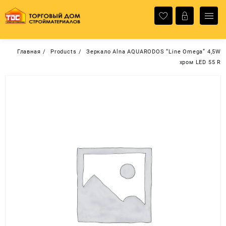
Перейти
к
содержимому
Главная
Products
Зеркало Alna AQUARODOS “Line Omega” 4,5W
хром LED 55 R