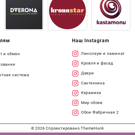
елям
Наш Instagram
Линолеум и ламинат
т и обмен
Кровля и фасад
тование
Двери
нтная система
Сантехника
Керамика
Мир обоев
Обои Фабричная 2
© 2026
Спроектировано
ThemeHunk