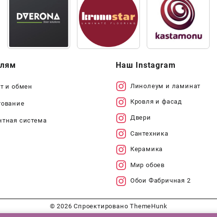
елям
Наш Instagram
Линолеум и ламинат
т и обмен
Кровля и фасад
тование
Двери
нтная система
Сантехника
Керамика
Мир обоев
Обои Фабричная 2
© 2026
Спроектировано
ThemeHunk