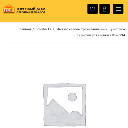
Перейти
к
содержимому
Главная
Products
Выключатель трехклавишный Bylectrica
скрытой установки С056-234