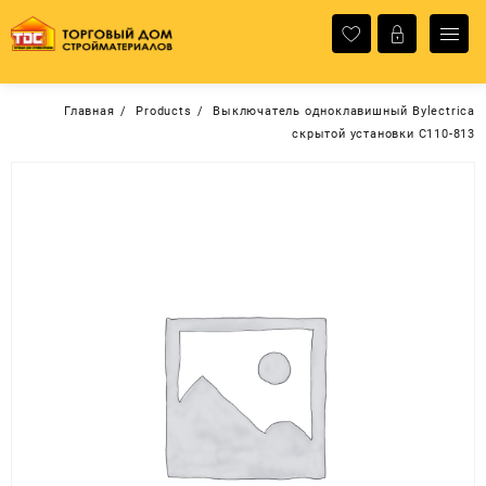
Перейти
к
содержимому
Главная
Products
Выключатель одноклавишный Bylectrica
скрытой установки С110-813