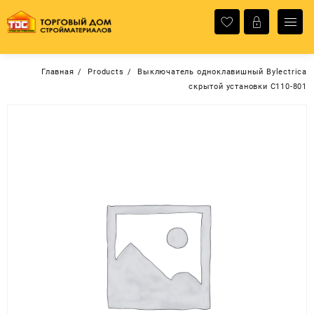
Перейти
к
содержимому
Главная
Products
Выключатель одноклавишный Bylectrica
скрытой установки С110-801