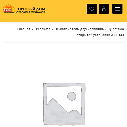
Перейти
к
содержимому
Главная
Products
Выключатель двухклавишный Bylectrica
открытой устоновки А56-134