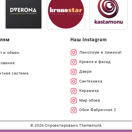
елям
Наш Instagram
Линолеум и ламинат
т и обмен
Кровля и фасад
тование
Двери
нтная система
Сантехника
Керамика
Мир обоев
Обои Фабричная 2
© 2026
Спроектировано
ThemeHunk