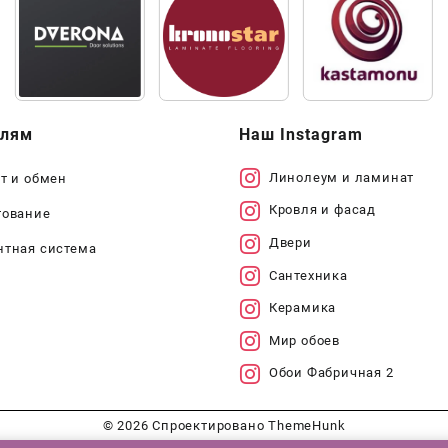
елям
Наш Instagram
Линолеум и ламинат
т и обмен
Кровля и фасад
тование
Двери
нтная система
Сантехника
Керамика
Мир обоев
Обои Фабричная 2
© 2026
Спроектировано
ThemeHunk