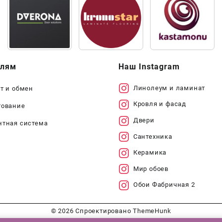
елям
Наш Instagram
Линолеум и ламинат
т и обмен
Кровля и фасад
тование
Двери
нтная система
Сантехника
Керамика
Мир обоев
Обои Фабричная 2
© 2026
Спроектировано
ThemeHunk