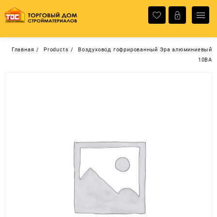
Перейти
к
содержимому
Главная
Products
Воздуховод гофрированный Эра алюминиевый
10ВА