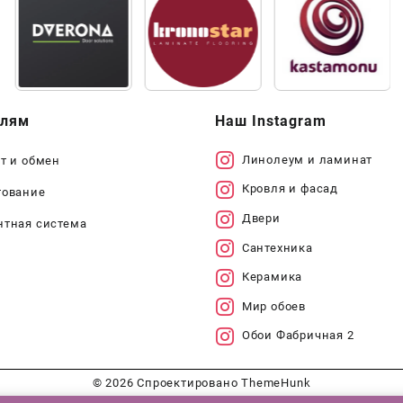
елям
Наш Instagram
Линолеум и ламинат
т и обмен
Кровля и фасад
тование
Двери
нтная система
Сантехника
Керамика
Мир обоев
Обои Фабричная 2
© 2026
Спроектировано
ThemeHunk