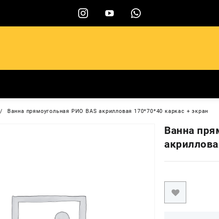
ы
Ванна прямоугольная РИО BAS акрилловая 170*70*40 каркас + экран
Ванна пря
акриллова