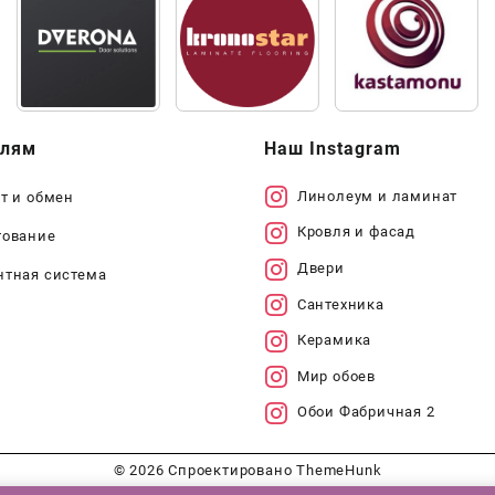
елям
Наш Instagram
Линолеум и ламинат
т и обмен
Кровля и фасад
тование
Двери
нтная система
Сантехника
Керамика
Мир обоев
Обои Фабричная 2
© 2026
Спроектировано
ThemeHunk