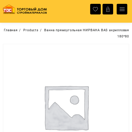
Перейти
к
содержимому
Главная
Products
Ванна прямоугольная НИРВАНА BAS акрилловая
180*80