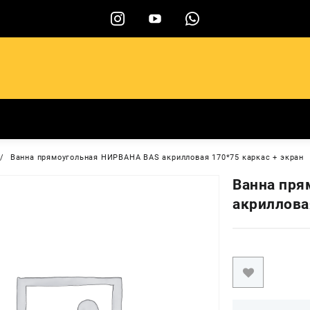
ы
Ванна прямоугольная НИРВАНА BAS акрилловая 170*75 каркас + экран
Ванна пр
акриллова