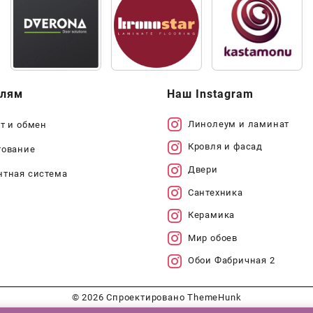
елям
Наш Instagram
Линолеум и ламинат
т и обмен
Кровля и фасад
тование
Двери
нтная система
Сантехника
Керамика
Мир обоев
Обои Фабричная 2
© 2026
Спроектировано
ThemeHunk