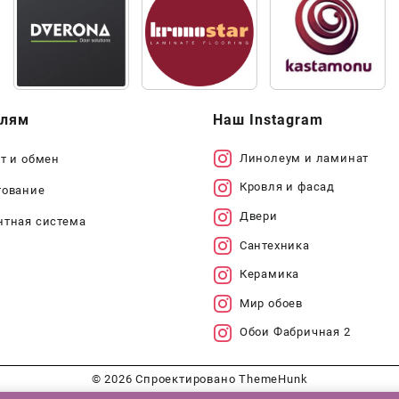
елям
Наш Instagram
Линолеум и ламинат
т и обмен
Кровля и фасад
тование
Двери
нтная система
Сантехника
Керамика
Мир обоев
Обои Фабричная 2
© 2026
Спроектировано
ThemeHunk