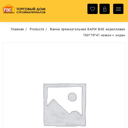
Перейти
к
содержимому
Главная
Products
Ванна прямоугольная БАЛИ BAS акрилловая
150*70*41 ножки + экран