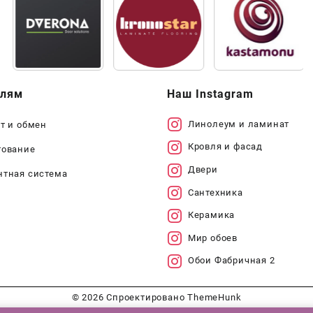
елям
Наш Instagram
Линолеум и ламинат
т и обмен
Кровля и фасад
тование
Двери
нтная система
Сантехника
Керамика
Мир обоев
Обои Фабричная 2
© 2026
Спроектировано
ThemeHunk