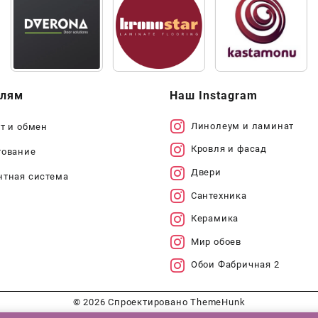
елям
Наш Instagram
Линолеум и ламинат
т и обмен
Кровля и фасад
тование
Двери
нтная система
Сантехника
Керамика
Мир обоев
Обои Фабричная 2
© 2026
Спроектировано
ThemeHunk