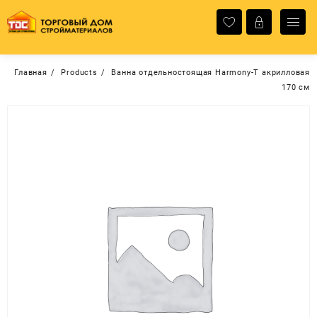
Перейти
к
содержимому
Главная
Products
Ванна отдельностоящая Harmony-T акрилловая
170 cм