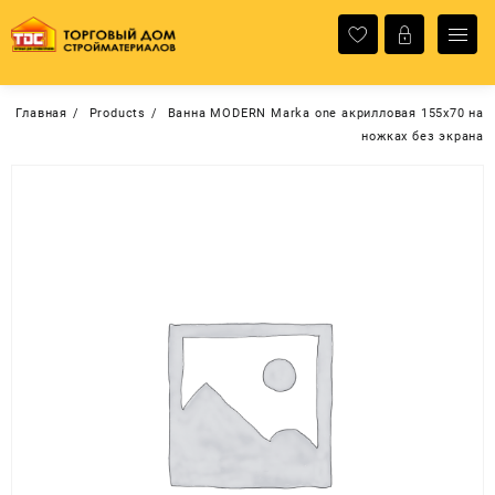
Перейти
к
содержимому
Главная
Products
Ванна MODERN Marka one акрилловая 155х70 на
ножках без экрана