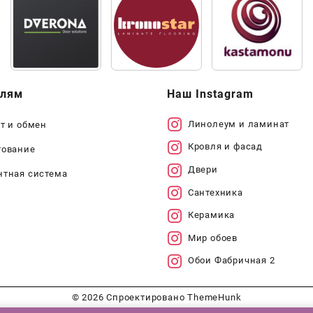
елям
Наш Instagram
Линолеум и ламинат
т и обмен
Кровля и фасад
тование
Двери
нтная система
Сантехника
Керамика
Мир обоев
Обои Фабричная 2
© 2026
Спроектировано
ThemeHunk