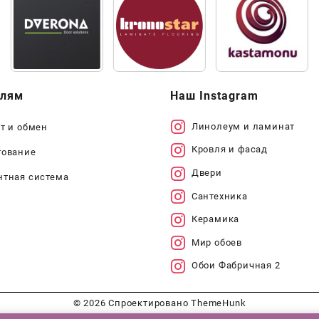
елям
Наш Instagram
Линолеум и ламинат
т и обмен
Кровля и фасад
тование
Двери
нтная система
Сантехника
Керамика
Мир обоев
Обои Фабричная 2
© 2026
Спроектировано
ThemeHunk