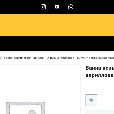
ы
Ванна асимметричная АЛЕГРА BAS акрилловая 150*90*45объем220л пра
Ванна аси
акриллова