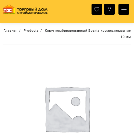
Перейти
к
содержимому
Главная
Products
Ключ комбинированный Sparta хромир,покрытие
10 мм