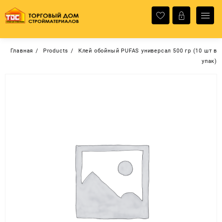
Перейти
к
содержимому
Главная
Products
Клей обойный PUFAS универсал 500 гр (10 шт в
упак)