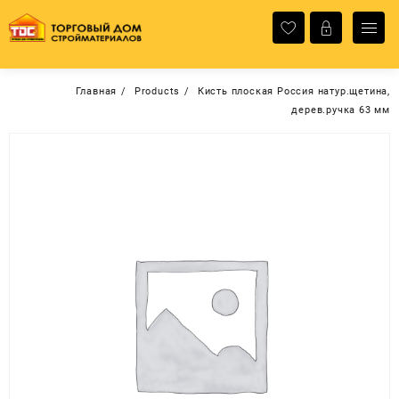
Перейти
к
содержимому
Главная
Products
Кисть плоская Россия натур.щетина,
дерев.ручка 63 мм