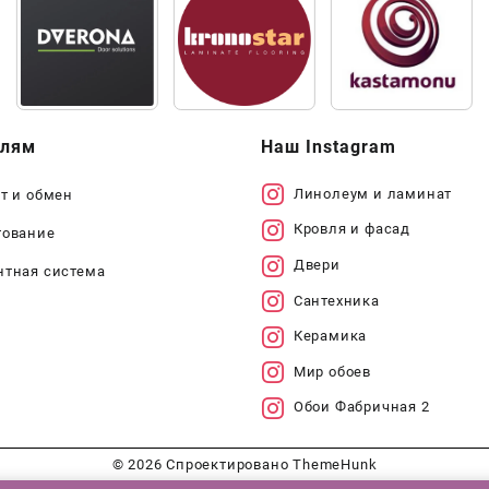
елям
Наш Instagram
Линолеум и ламинат
т и обмен
Кровля и фасад
тование
Двери
нтная система
Сантехника
Керамика
Мир обоев
Обои Фабричная 2
© 2026
Спроектировано
ThemeHunk