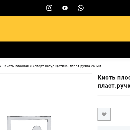
ы
Кисть плоская Эксперт натур.щетина, пласт.ручка 25 мм
Кисть пло
пласт.руч