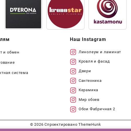
елям
Наш Instagram
Линолеум и ламинат
т и обмен
Кровля и фасад
тование
Двери
нтная система
Сантехника
Керамика
Мир обоев
Обои Фабричная 2
© 2026
Спроектировано
ThemeHunk