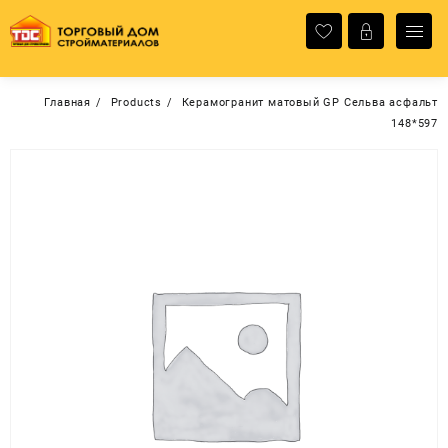
Перейти
к
содержимому
Главная
Products
Керамогранит матовый GP Сельва асфальт
148*597