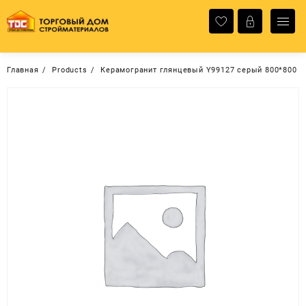
Перейти
к
содержимому
Главная
Products
Керамогранит глянцевый Y99127 серый 800*800