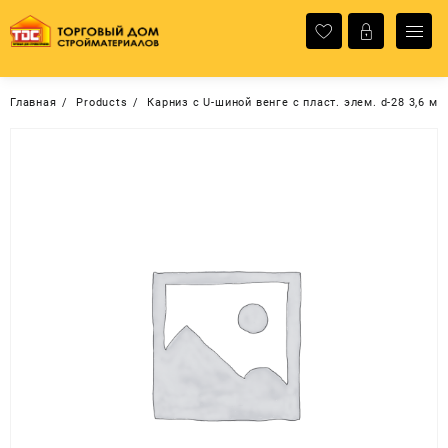
Перейти
к
содержимому
Главная
Products
Карниз с U-шиной венге с пласт. элем. d-28 3,6 м