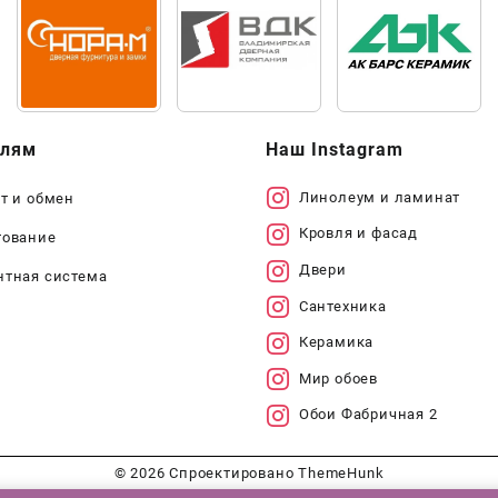
елям
Наш Instagram
Линолеум и ламинат
т и обмен
Кровля и фасад
тование
Двери
нтная система
Сантехника
Керамика
Мир обоев
Обои Фабричная 2
© 2026
Спроектировано
ThemeHunk