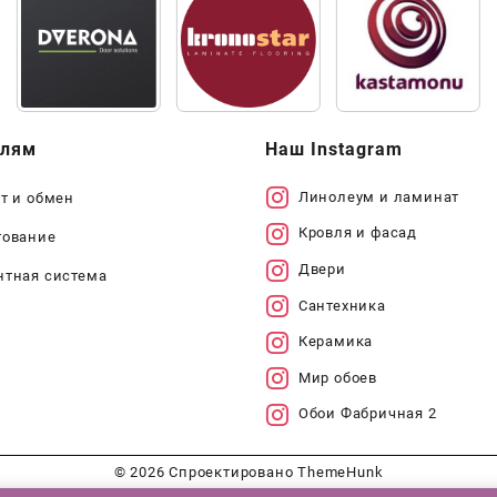
елям
Наш Instagram
Линолеум и ламинат
т и обмен
Кровля и фасад
тование
Двери
нтная система
Сантехника
Керамика
Мир обоев
Обои Фабричная 2
© 2026
Спроектировано
ThemeHunk