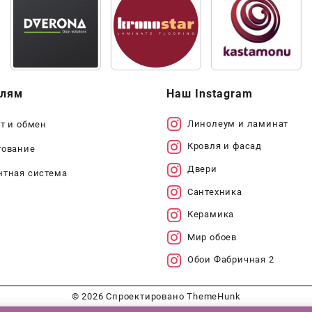
елям
Наш Instagram
Линолеум и ламинат
т и обмен
Кровля и фасад
тование
Двери
нтная система
Сантехника
Керамика
Мир обоев
Обои Фабричная 2
© 2026
Спроектировано
ThemeHunk