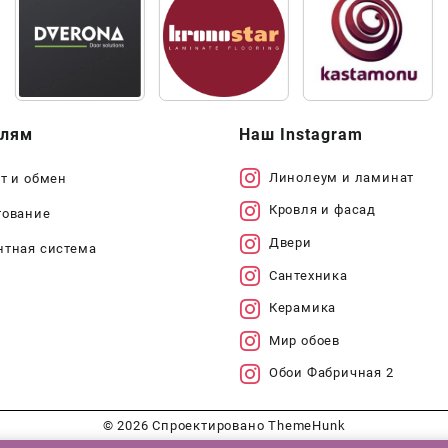
елям
Наш Instagram
Линолеум и ламинат
т и обмен
Кровля и фасад
тование
Двери
нтная система
Сантехника
Керамика
Мир обоев
Обои Фабричная 2
© 2026
Спроектировано
ThemeHunk