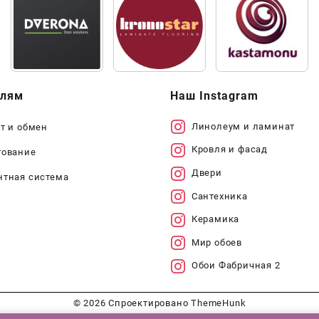
елям
Наш Instagram
Линолеум и ламинат
т и обмен
Кровля и фасад
тование
Двери
нтная система
Сантехника
Керамика
Мир обоев
Обои Фабричная 2
© 2026
Спроектировано
ThemeHunk