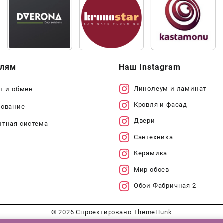
елям
Наш Instagram
Линолеум и ламинат
т и обмен
Кровля и фасад
тование
Двери
нтная система
Сантехника
Керамика
Мир обоев
Обои Фабричная 2
© 2026
Спроектировано
ThemeHunk