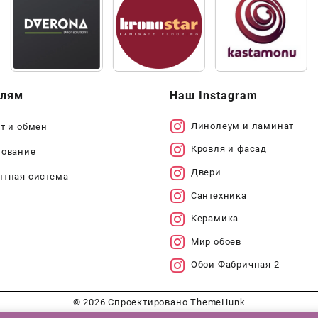
елям
Наш Instagram
Линолеум и ламинат
т и обмен
Кровля и фасад
тование
Двери
нтная система
Сантехника
Керамика
Мир обоев
Обои Фабричная 2
© 2026
Спроектировано
ThemeHunk