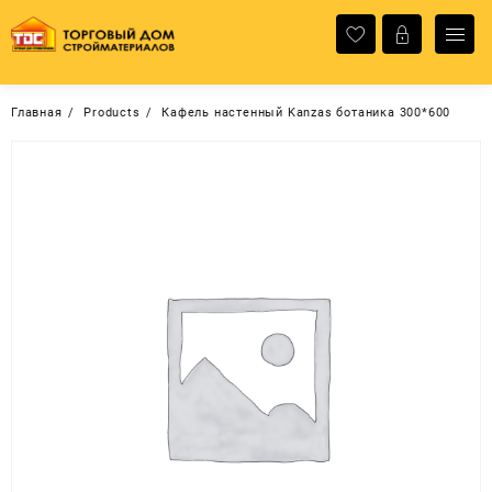
Перейти
к
содержимому
Главная
Products
Кафель настенный Kanzas ботаника 300*600