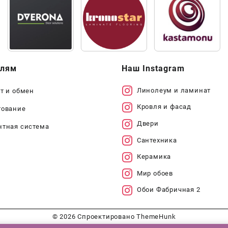
елям
Наш Instagram
Линолеум и ламинат
т и обмен
Кровля и фасад
тование
Двери
нтная система
Сантехника
Керамика
Мир обоев
Обои Фабричная 2
© 2026
Спроектировано
ThemeHunk