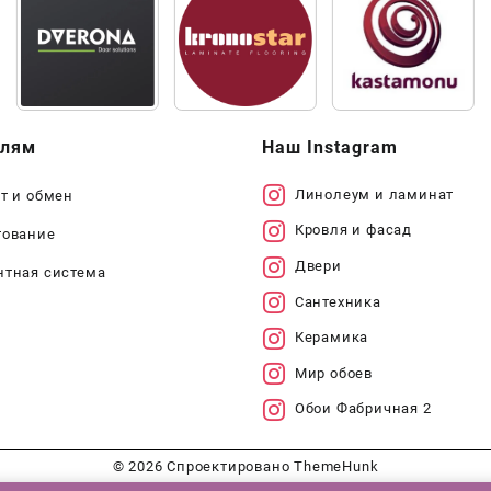
елям
Наш Instagram
Линолеум и ламинат
т и обмен
Кровля и фасад
тование
Двери
нтная система
Сантехника
Керамика
Мир обоев
Обои Фабричная 2
© 2026
Спроектировано
ThemeHunk