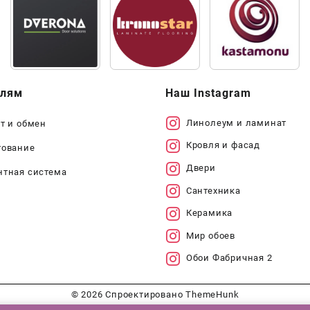
елям
Наш Instagram
Линолеум и ламинат
т и обмен
Кровля и фасад
тование
Двери
нтная система
Сантехника
Керамика
Мир обоев
Обои Фабричная 2
© 2026
Спроектировано
ThemeHunk