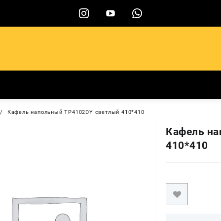
ы
Кафель напольный TP4102DY светлый 410*410
Кафель на
410*410