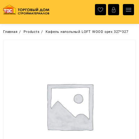
Перейти
к
содержимому
Главная
Products
Кафель напольный LOFT WOOD орех 327*327