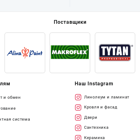
Поставщики
елям
Наш Instagram
Линолеум и ламинат
т и обмен
Кровля и фасад
тование
Двери
нтная система
Сантехника
Керамика