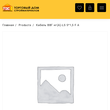
Перейти
к
содержимому
Главная
Products
Кабель ВВГ нг(А)-LS 5*1,5 F A